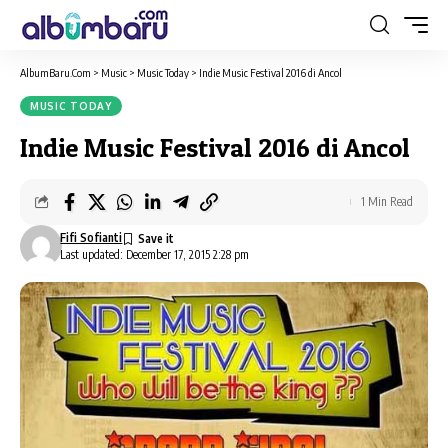
AlbumBaru.Com
>
Music
>
Music Today
>
Indie Music Festival 2016 di Ancol
MUSIC TODAY
Indie Music Festival 2016 di Ancol
1 Min Read
Fifi Sofianti
Last updated: December 17, 2015 2:28 pm