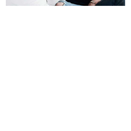
AlbumBaru.Com —
Nama
Charlie Puth
di industri
musik dunia sudah tak diragukan lagi. Sejumlah hits
penyanyi kelahiran New Jersey, Amerika Serikat ini,
telah nongkrong di berbagai tangga lagu dunia,
termasuk Billboard. Di antaranya “
One Call Away
”,
“
Dangerously
” dan “Marvin Gaye” (ft. Meghan
Trainor) serta “
We Don’t Talk Anymore
” (ft. Selena
Gomez).
Charlie telah merilis dua album studio, yaitu
Nine
Track Mind
(2016) dan
Voicesnotes
(2018).
Beberapa penghargaan bergengsi di bidang musik
juga telah disabetnya. Di antaranya
Teen Choices
Awards
(2015),
MTV Europe Awards
(2015),
American Music Awards
(2015),
Billboard Music
Awards
(2018), hingga
Grammy Awards
(2019).
Video Klip Charlie Puth