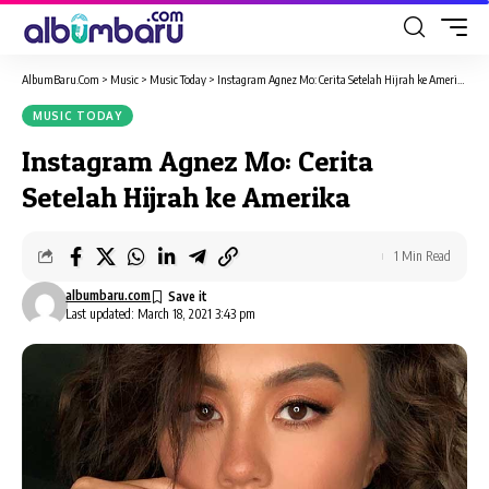
AlbumBaru.Com
>
Music
>
Music Today
>
Instagram Agnez Mo: Cerita Setelah Hijrah ke Amerika
MUSIC TODAY
Instagram Agnez Mo: Cerita
Setelah Hijrah ke Amerika
1 Min Read
albumbaru.com
Last updated: March 18, 2021 3:43 pm