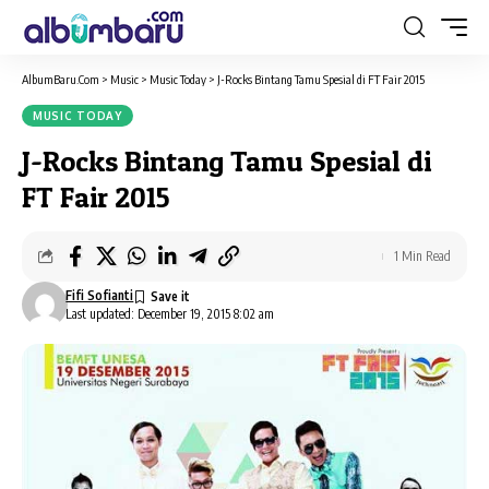
AlbumBaru.Com
>
Music
>
Music Today
>
J-Rocks Bintang Tamu Spesial di FT Fair 2015
MUSIC TODAY
J-Rocks Bintang Tamu Spesial di
FT Fair 2015
1 Min Read
Fifi Sofianti
Last updated: December 19, 2015 8:02 am