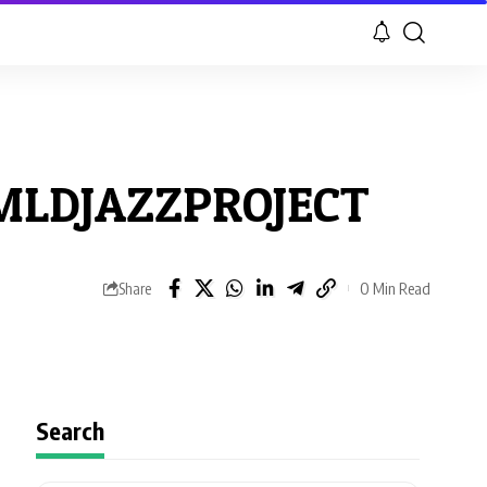
i MLDJAZZPROJECT
0 Min Read
Share
Search