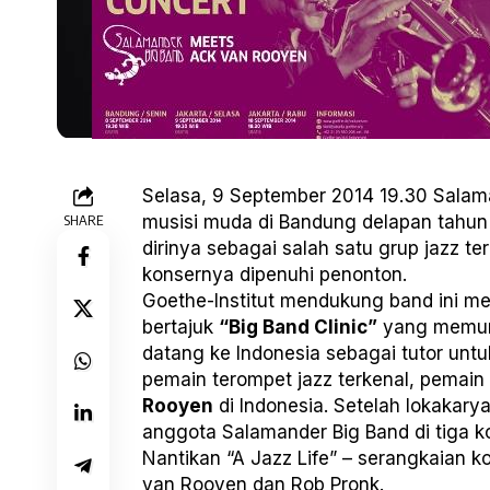
Selasa, 9 September 2014 19.30 Salam
SHARE
musisi muda di Bandung delapan tahun
dirinya sebagai salah satu grup jazz t
konsernya dipenuhi penonton.
Goethe-Institut mendukung band ini me
bertajuk
“Big Band Clinic”
yang memung
datang ke Indonesia sebagai tutor unt
pemain terompet jazz terkenal, pemain
Rooyen
di Indonesia. Setelah lokakary
anggota Salamander Big Band di tiga k
Nantikan “A Jazz Life” – serangkaian 
van Rooyen dan Rob Pronk.