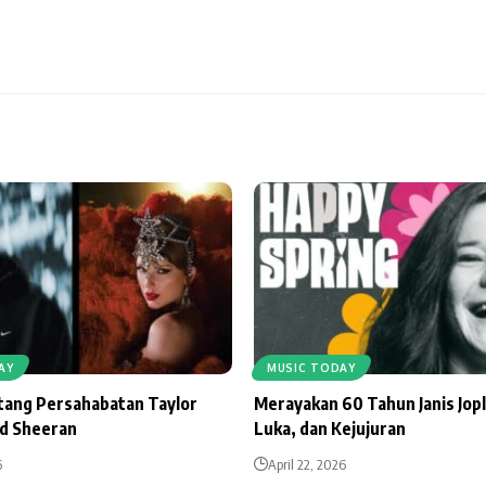
AY
MUSIC TODAY
ntang Persahabatan Taylor
Merayakan 60 Tahun Janis Jopl
Ed Sheeran
Luka, dan Kejujuran
6
April 22, 2026