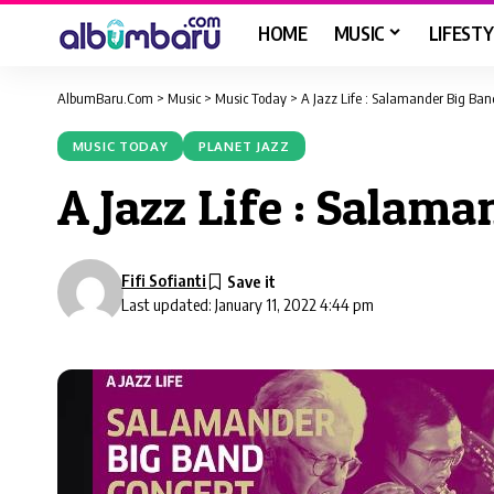
HOME
MUSIC
LIFESTY
AlbumBaru.Com
>
Music
>
Music Today
>
A Jazz Life : Salamander Big Ban
MUSIC TODAY
PLANET JAZZ
A Jazz Life : Salam
Fifi Sofianti
Last updated: January 11, 2022 4:44 pm