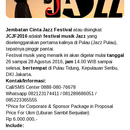
Jembatan Cinta Jazz Festival
atau disingkat
JCJF2016
adalah
festival musik Jazz
yang
diselenggarakan pertama kalinya di Pulau (Jazz Pulau),
tepatnya pinggir pantai.
Festival musik yang menarik ini akan digelar mulai
tanggal
26 sampai 28 Agustus 2016,
jam
14.00 WIB sampai
selesai,
bertempat
di Pulau Tidung, Kepulauan Seribu,
DKI Jakarta.
Kontak/Informasi:
Call/SMS Center 0888-080-76678
Whatsapp 082123174411 / 081289686051 /
085223365555
*Price for Corporate & Sponsor Package in Proposal
Price For Ukm (Liburan Sambil Berjualan):
Rp 6.000.000,-
Include: