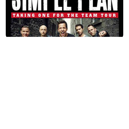
Band pop punk asal Montréal, Québec, Kanada yang
beranggotakan Pierre Bouvier, Jeff Stinco, Sébastien
Lefebvre, Chuck Comeau, dan David Desrosiers yang
tergabung dalam grup band
Simple Plan
akan hadir di
Indonesia.
Mereka akan menggelar
Konser Soundrenaline 2016
selama dua hari yaitu konser pertama pada
hari
Sabtu,
tanggal
03 September 2016,
bertempat
di Garuda
Wisnu Kencana, Jalan Raya Uluwatu, Kabupaten Badung,
Bali dan konser kedua akan di adakan pada
hari
Minggu,
tanggal
04 September 2016,
bertempat
di Eco
Convention Center, Ancol, Jakarta.
Tiket: