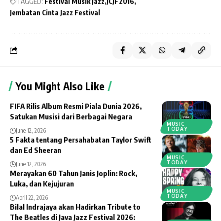
TAGGED:
Festival Musik Jazz
JCJF2016
Jembatan Cinta Jazz Festival
You Might Also Like
FIFA Rilis Album Resmi Piala Dunia 2026,
Satukan Musisi dari Berbagai Negara
MUSIC
TODAY
June 12, 2026
5 Fakta tentang Persahabatan Taylor Swift
dan Ed Sheeran
MUSIC
TODAY
June 12, 2026
Merayakan 60 Tahun Janis Joplin: Rock,
Luka, dan Kejujuran
MUSIC
TODAY
April 22, 2026
Bilal Indrajaya akan Hadirkan Tribute to
The Beatles di Java Jazz Festival 2026: