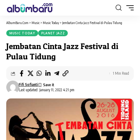
AlbumBaru.Com
>
Music
>
Music Today
>
Jembatan Cinta Jazz Festival di Pulau Tidung
MUSIC TODAY
PLANET JAZZ
Jembatan Cinta Jazz Festival di
Pulau Tidung
1 Min Read
Fifi Sofianti
Last updated: January 11, 2022 4:21 pm