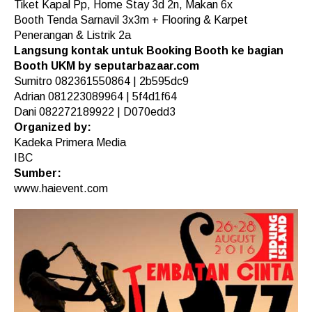
Tiket Kapal Pp, Home Stay 3d 2n, Makan 6x
Booth Tenda Sarnavil 3x3m + Flooring & Karpet
Penerangan & Listrik 2a
Langsung kontak untuk Booking Booth ke bagian
Booth UKM by seputarbazaar.com
Sumitro 082361550864 | 2b595dc9
Adrian 081223089964 | 5f4d1f64
Dani 082272189922 | D070edd3
Organized by:
Kadeka Primera Media
IBC
Sumber:
www.haievent.com