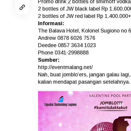
Promo drink 2 bottles of smirnoff vodk
2 bottles of JW black label Rp 1.600.0
2 bottles of JW red label Rp 1.400.000
Informasi:
The Balava Hotel, Kolonel Sugiono no 
Andrew 0878 6026 7576
Deedee 0857 3634 1023
Phone 0341-2998888
Sumber:
http://eventmalang.net/
Nah, buat jomblo’ers, jangan galau lagi,
kalian mendapat pasangan setelahnya.