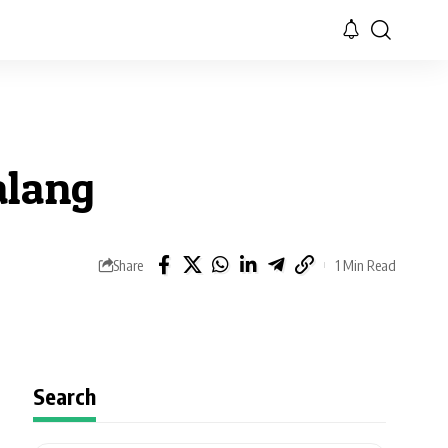
alang
Share
1 Min Read
Search