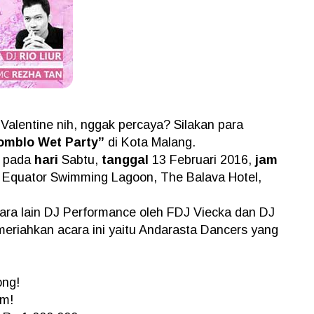
i Valentine nih, nggak percaya? Silakan para
Jomblo Wet Party”
di Kota Malang.
n pada
hari
Sabtu,
tanggal
13 Februari 2016,
jam
 Equator Swimming Lagoon, The Balava Hotel,
tara lain DJ Performance oleh FDJ Viecka dan DJ
meriahkan acara ini yaitu Andarasta Dancers yang
ong!
pm!