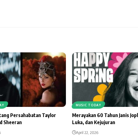
AY
MUSIC TODAY
ntang Persahabatan Taylor
Merayakan 60 Tahun Janis Jopl
Ed Sheeran
Luka, dan Kejujuran
6
April 22, 2026