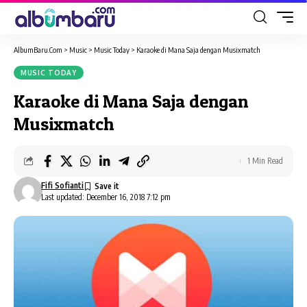
AlbumBaru.Com
>
Music
>
Music Today
>
Karaoke di Mana Saja dengan Musixmatch
MUSIC TODAY
Karaoke di Mana Saja dengan
Musixmatch
1 Min Read
Fifi Sofianti
Last updated: December 16, 2018 7:12 pm