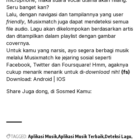
microphone
, maka suara vocal utama akan hilang.
Seru banget kan?
Lalu, dengan navigasi dan tampilannya yang user
friendly
, Musixmatch juga dapat mendeteksi semua
file audio. Lagu akan dikelompokan berdasarkan artis
dan ditampilkan dalam playlist dengan gambar
covernya.
Untuk kamu yang narsis, ayo segera berbagi musik
melalui Musixmatch ke jejaring sosial seperti
Facebook, Twitter dan Foursquare! Hmm, agaknya
cukup menarik menarik untuk di-
download
nih!
(fs)
Download:
Android
|
IOS
Share Juga dong, di Sosmed Kamu:
TAGGED:
Aplikasi Musik
Aplikasi Musik Terbaik
Deteksi Lagu