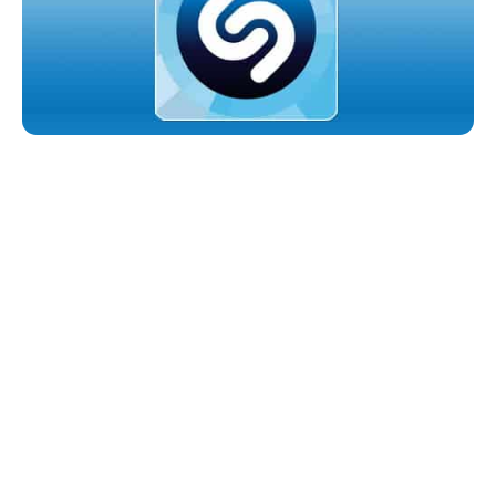
Sangat menyenangkan jika terdengar potongan lagu
dari radio atau televisi, lalu kita bisa mengetahui judul
lagu, penyanyi serta diskografinya. Hal ini
memudahkan kita untuk mencari lagu tersebut
dikemudian hari.
Apakah mungkin mendapatkan info lengkap sebuah
lagu hanya berdasarkan potongan lagu? Ya,
mungkin saja. Karena ada
SHAZAM
. Shazam adalah
cara terbaik untuk mengidentifikasi musik. Sebuah
aplikasi pemutar musik,
player
, untuk peranti
berbasis iOS dan Android. Tak perlu waktu lama
untuk mengidentifikasi itu. Hanya dalam hitungan
detik.