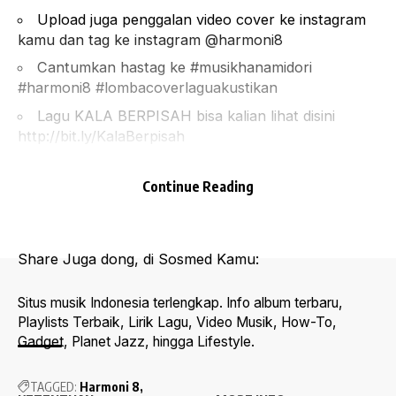
Upload juga penggalan video cover ke instagram
kamu dan tag ke instagram @harmoni8
Cantumkan hastag ke #musikhanamidori
#harmoni8 #lombacoverlaguakustikan
Lagu KALA BERPISAH bisa kalian lihat disini
http://bit.ly/KalaBerpisah
Total Hadiah: Rp.8.500.000,-
Informasi:
Continue Reading
Hotline 081390090096
(Fifi/Foto:EventJakarta.Com)
Share Juga dong, di Sosmed Kamu:
Situs musik Indonesia terlengkap. Info album terbaru,
Playlists Terbaik, Lirik Lagu, Video Musik, How-To,
Gadget, Planet Jazz, hingga Lifestyle.
TAGGED:
Harmoni 8