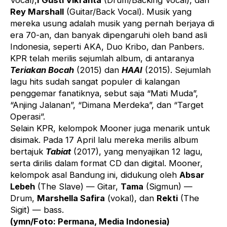
Vocal),
I Gusti Vikranta
(Drum/Backing Vocal), dan
Rey Marshall
(Guitar/Back Vocal). Musik yang
mereka usung adalah musik yang pernah berjaya di
era 70-an, dan banyak dipengaruhi oleh band asli
Indonesia, seperti AKA, Duo Kribo, dan Panbers.
KPR telah merilis sejumlah album, di antaranya
Teriakan Bocah
(2015) dan
HAAI
(2015). Sejumlah
lagu hits sudah sangat populer di kalangan
penggemar fanatiknya, sebut saja “Mati Muda”,
“Anjing Jalanan”, “Dimana Merdeka”, dan “Target
Operasi”.
Selain KPR, kelompok Mooner juga menarik untuk
disimak. Pada 17 April lalu mereka merilis album
bertajuk
Tabiat
(2017), yang menyajikan 12 lagu,
serta dirilis dalam format CD dan digital. Mooner,
kelompok asal Bandung ini, didukung oleh
Absar
Lebeh
(The Slave) — Gitar,
Tama
(Sigmun) —
Drum,
Marshella Safira
(vokal), dan
Rekti
(The
Sigit) — bass.
(ymn/Foto: Permana, Media Indonesia)