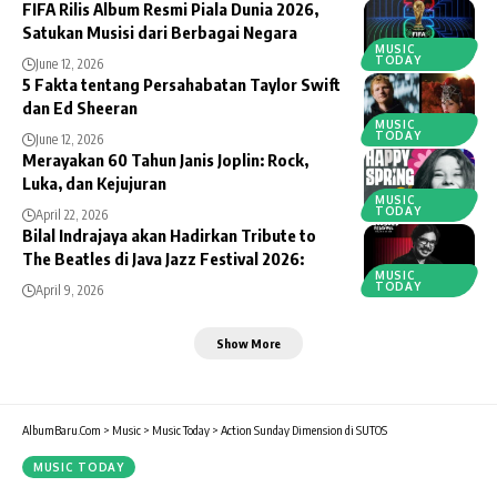
FIFA Rilis Album Resmi Piala Dunia 2026,
Satukan Musisi dari Berbagai Negara
MUSIC
TODAY
June 12, 2026
5 Fakta tentang Persahabatan Taylor Swift
dan Ed Sheeran
MUSIC
TODAY
June 12, 2026
Merayakan 60 Tahun Janis Joplin: Rock,
Luka, dan Kejujuran
MUSIC
TODAY
April 22, 2026
Bilal Indrajaya akan Hadirkan Tribute to
The Beatles di Java Jazz Festival 2026:
MUSIC
TODAY
April 9, 2026
Show More
AlbumBaru.Com
>
Music
>
Music Today
>
Action Sunday Dimension di SUTOS
MUSIC TODAY