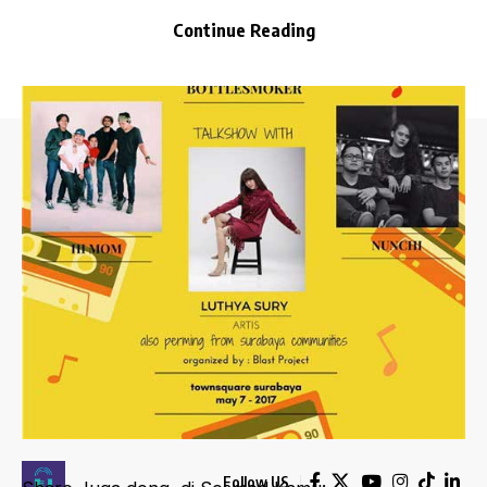
Continue Reading
Situs musik Indonesia terlengkap. Info album
terbaru, Playlists Terbaik, Lirik Lagu, Video Musik,
How-To, Gadget, Planet Jazz, hingga Lifestyle.
KETENTUAN
MORE INFO
PRIVACY POLICY
ABOUT US
TERMS OF USE
ADVERTISING
DISCLAIMER
CONTACT US
Follow US