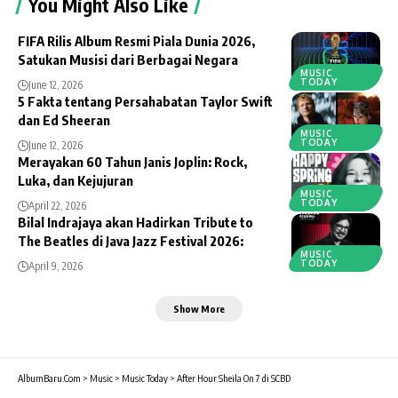
You Might Also Like
FIFA Rilis Album Resmi Piala Dunia 2026,
Satukan Musisi dari Berbagai Negara
MUSIC
TODAY
June 12, 2026
5 Fakta tentang Persahabatan Taylor Swift
dan Ed Sheeran
MUSIC
TODAY
June 12, 2026
Merayakan 60 Tahun Janis Joplin: Rock,
Luka, dan Kejujuran
MUSIC
TODAY
April 22, 2026
Bilal Indrajaya akan Hadirkan Tribute to
The Beatles di Java Jazz Festival 2026:
MUSIC
TODAY
April 9, 2026
Show More
AlbumBaru.Com
>
Music
>
Music Today
>
After Hour Sheila On 7 di SCBD