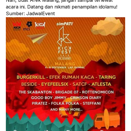
Nah, buat Arek Malang, jangan sampai terlewat
acara ini. Datang dan nikmati penampilan idolamu!
Sumber: JadwalEvent