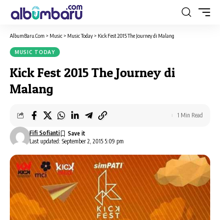
AlbumBaru.Com
>
Music
>
Music Today
>
Kick Fest 2015 The Journey di Malang
MUSIC TODAY
Kick Fest 2015 The Journey di
Malang
1 Min Read
Fifi Sofianti
Last updated: September 2, 2015 5:09 pm