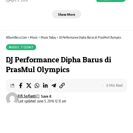
April 9, 2026
Show More
AlbumBaru.Com
>
Music
>
Music Today
>
DJ Performance Dipha Barus di PrasMul Olympics
MUSIC TODAY
DJ Performance Dipha Barus di
PrasMul Olympics
0 Min Read
Fifi Sofianti
Last updated: June 5, 2016 12:12 am