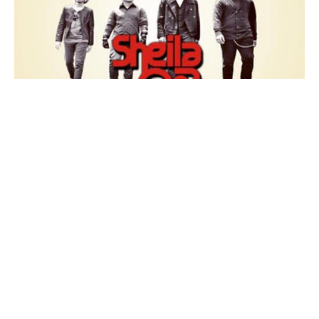
Info musik buat kalian penggemar Sheila on 7 yang
berada di Tangerang dan sekitarnya, yaitu
Nekart
Festival with Sheila on 7
.
Sheila on 7 di Nekart Festival Tangerang ini akan
menghadirkan rangkaian acara antara lain Nebal
Reunion, Food Stand, Clothing Stand, Holi Party,
Band Competititon, Stand Up Comedy, Beatbox,
Cosplay Parade, Art Exhibition dan Traditional Dane.
Acara manggung Sheila on 7 kali ini
bertempat
di
Lapangan Balaraja SMAI 1 Tangerang, pada
hari
Minggu,
tanggal
17 Mei 2015.