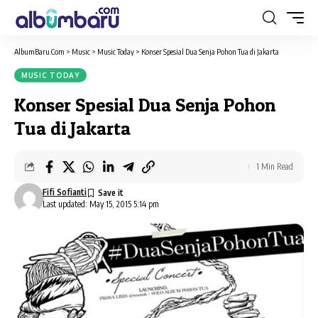
AlbumBaru.Com
>
Music
>
Music Today
>
Konser Spesial Dua Senja Pohon Tua di Jakarta
MUSIC TODAY
Konser Spesial Dua Senja Pohon
Tua di Jakarta
1 Min Read
Fifi Sofianti
Last updated: May 15, 2015 5:14 pm