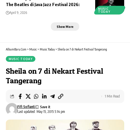
The Beatles di Java Jazz Festival 2026:
MUSIC
TODAY
April 9, 2026
Show More
AlbumBaru.Com
>
Music
>
Music Today
>
Sheila on 7 di Nekart Festival Tangerang
MUSIC TODAY
Sheila on 7 di Nekart Festival
Tangerang
1 Min Read
Fifi Sofianti
Last updated: May 15, 2015 5:14 pm