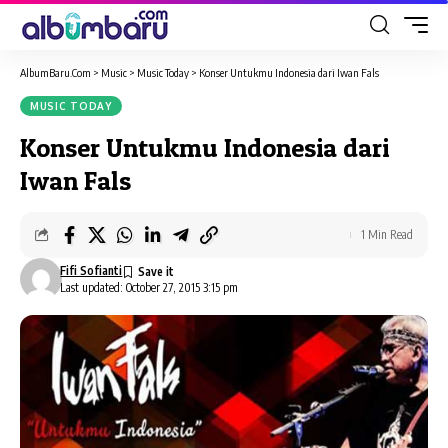
AlbumBaru.Com
>
Music
>
Music Today
>
Konser Untukmu Indonesia dari Iwan Fals
MUSIC TODAY
Konser Untukmu Indonesia dari
Iwan Fals
1 Min Read
Fifi Sofianti
Last updated: October 27, 2015 3:15 pm