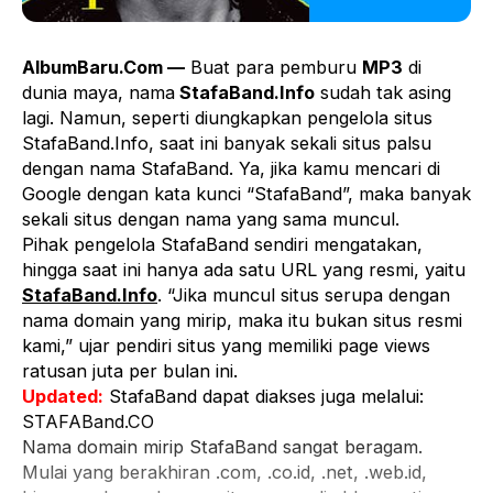
AlbumBaru.Com —
Buat para pemburu
MP3
di
dunia maya, nama
StafaBand.Info
sudah tak asing
lagi. Namun, seperti diungkapkan pengelola situs
StafaBand.Info, saat ini banyak sekali situs palsu
dengan nama StafaBand. Ya, jika kamu mencari di
Google dengan kata kunci “StafaBand”, maka banyak
sekali situs dengan nama yang sama muncul.
Pihak pengelola StafaBand sendiri mengatakan,
hingga saat ini hanya ada satu URL yang resmi, yaitu
StafaBand.Info
. “Jika muncul situs serupa dengan
nama domain yang mirip, maka itu bukan situs resmi
kami,” ujar pendiri situs yang memiliki page views
ratusan juta per bulan ini.
Updated:
StafaBand dapat diakses juga melalui:
STAFABand.CO
Nama domain mirip StafaBand sangat beragam.
Mulai yang berakhiran .com, .co.id, .net, .web.id,