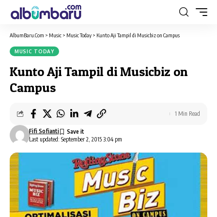
AlbumBaru.Com
>
Music
>
Music Today
>
Kunto Aji Tampil di Musicbiz on Campus
MUSIC TODAY
Kunto Aji Tampil di Musicbiz on
Campus
1 Min Read
Fifi Sofianti
Last updated: September 2, 2015 3:04 pm