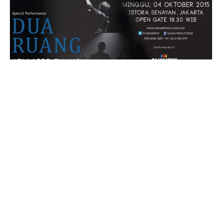
Info musik buat kalian penggemar Ari Lasso dan
Tulus, yaitu
Special Performance DUA RUANG :
ARI LASSO – TULUS
.
Spesial Dua Ruang dari Ari Lasso dan Tulus ini akan
digelar pada
hari
Minggu,
tanggal
4 Oktober 2015,
jam
6.30pm,
bertempat
di Istora Senayan Jakarta.
Tiket:
Green Tribune Presale Rp.750.000,-
Yellow Tribune Presale Rp.550.000,-
Festival Standing Presale Rp.400.000,-
Blue Tribune Presale Rp.300.000,-