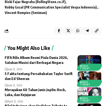
Rizki Fajar Nugraha (RollingStone.co.if)
Robby Gozal (PR Communication Specialist Vespa Indonesia).
Vincent Rompies (Seniman)
You Might Also Like
FIFA Rilis Album Resmi Piala Dunia 2026,
Satukan Musisi dari Berbagai Negara
MUSIC
TODAY
June 12, 2026
5 Fakta tentang Persahabatan Taylor Swift
dan Ed Sheeran
MUSIC
TODAY
June 12, 2026
Merayakan 60 Tahun Janis Joplin: Rock,
Luka, dan Kejujuran
MUSIC
TODAY
April 22, 2026
Bilal Indrajaya akan Hadirkan Tribute to