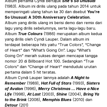
Album pertama Cyndi bertajuk
She’s So Unusual
(1983). Album ini dirilis ulang pada tahun 2014 untuk
memperingati ulang tahun ke 30 dan disebut
You’re
So Unusual: A 30th Anniversary Celebration
.
Album yang dirilis ulang ini berisi demo dan remix dari
lagu yang dirilis sebelumnya, serta lagu-lagu baru.
Album
True Colours
(1986) merupakan album kedua
yang dirilis oleh Cyndi Lauper. Dalam album ini
terdapat beberapa hits yaitu “True Colors”, “Change
of Heart” dan “What’s Going On”. Lagu “What’s
Going On” meraih sukses dengan mencapai tangga
nomor 20 di Billboard Hot 100. Sedangkan “True
Colors” dan “Change of Heart” menduduki urutan
pertama dalam 5 hit teratas.
Album Cyndi Lauper lainnya adalah
A Night to
Remember
(1989),
Hat Full of Stars
(1993),
Sisters
of Avalon
(1996),
Merry Christmas … Have a Nice
Life
(1998),
At Last
(2003),
Shine
(2004),
Bring Ya
to the Brink
(2008),
Memphis Blues
(2010) dan
Detour
(201)