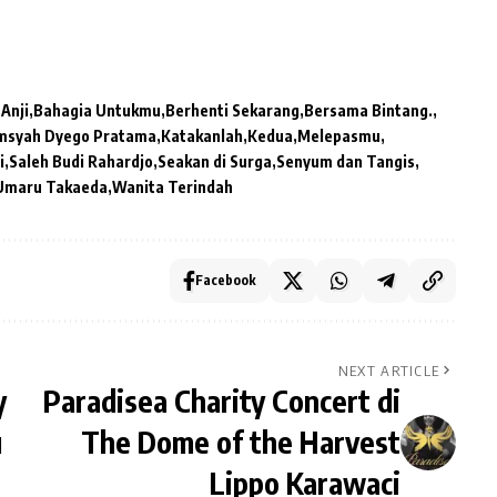
Anji
Bahagia Untukmu
Berhenti Sekarang
Bersama Bintang.
amsyah Dyego Pratama
Katakanlah
Kedua
Melepasmu
i
Saleh Budi Rahardjo
Seakan di Surga
Senyum dan Tangis
Umaru Takaeda
Wanita Terindah
Facebook
NEXT ARTICLE
y
Paradisea Charity Concert di
u
The Dome of the Harvest
Lippo Karawaci