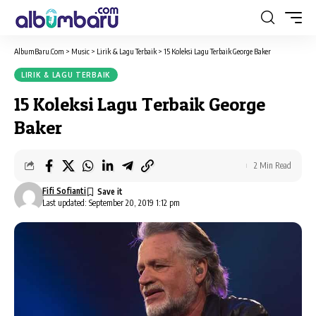
AlbumBaru.Com
>
Music
>
Lirik & Lagu Terbaik
>
15 Koleksi Lagu Terbaik George Baker
LIRIK & LAGU TERBAIK
15 Koleksi Lagu Terbaik George
Baker
2 Min Read
Fifi Sofianti
Last updated: September 20, 2019 1:12 pm