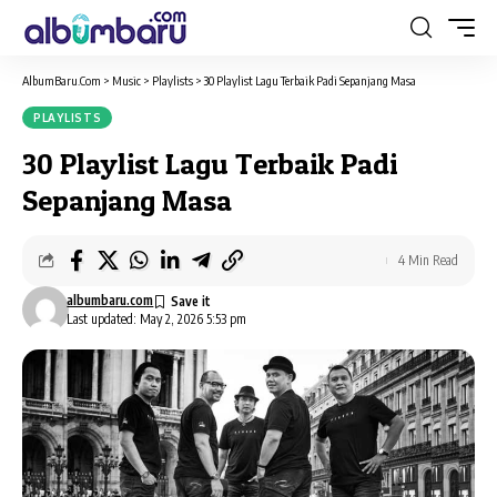
AlbumBaru.Com
>
Music
>
Playlists
>
30 Playlist Lagu Terbaik Padi Sepanjang Masa
PLAYLISTS
30 Playlist Lagu Terbaik Padi
Sepanjang Masa
4 Min Read
albumbaru.com
Last updated: May 2, 2026 5:53 pm