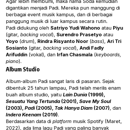
Agar lebih membumi, maka nama Soda kemudian
digantikan menjadi Padi. Mereka pun manggung di
berbagai event musik kampus, dan di berbagai
panggung musik di luar kampus secara rutin.
Padi didukung oleh
Satriyo Yudi Wahono
atau
Piyu
(gitar,
backing vocal
),
Surendro Prasetyo
atau
Yoyo
(
drum
),
Rindra Risyanto Noor
(
bass
),
Ari Tri
Sosianto
(gitar,
backing vocal
),
Andi Fadly
Arifuddin
(vokal), dan
Irfan Chasmala
(
keyboards,
piano
).
Album Studio
Album-album Padi sangat laris di pasaran. Sejak
dibentuk 25 tahun lampau, Padi telah merilis enam
buah album studio, yaitu
Lain Dunia
(1999),
Sesuatu Yang Tertunda
(2001),
Save My Soul
(2003),
Padi
(2005),
Tak Hanya Diam
(2007)
, dan
Indera Keenam
(2019)
.
Berdasarkan data di
platform
musik Spotify (Maret,
2022), ada lima lagu Padi yang paling banyak