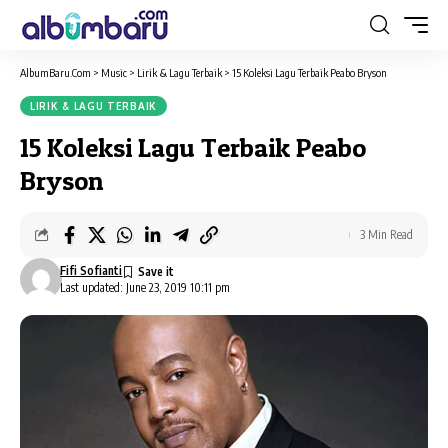
AlbumBaru.Com
>
Music
>
Lirik & Lagu Terbaik
>
15 Koleksi Lagu Terbaik Peabo Bryson
LIRIK & LAGU TERBAIK
15 Koleksi Lagu Terbaik Peabo
Bryson
3 Min Read
Fifi Sofianti
Last updated: June 23, 2019 10:11 pm