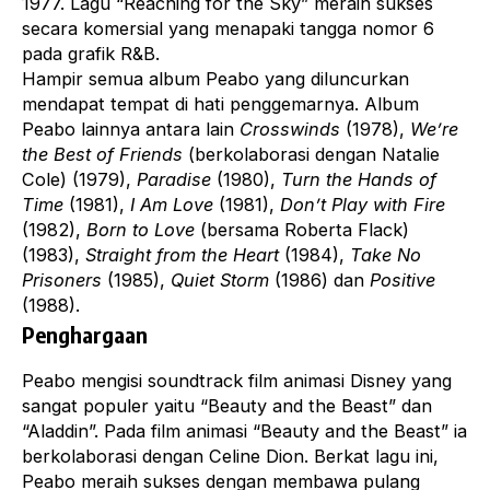
1977. Lagu “Reaching for the Sky” meraih sukses
secara komersial yang menapaki tangga nomor 6
pada grafik R&B.
Hampir semua album Peabo yang diluncurkan
mendapat tempat di hati penggemarnya. Album
Peabo lainnya antara lain
Crosswinds
(1978),
We’re
the Best of Friends
(berkolaborasi dengan Natalie
Cole) (1979),
Paradise
(1980),
Turn the Hands of
Time
(1981),
I Am Love
(1981),
Don’t Play with Fire
(1982),
Born to Love
(bersama Roberta Flack)
(1983),
Straight from the Heart
(1984),
Take No
Prisoners
(1985),
Quiet Storm
(1986) dan
Positive
(1988).
Penghargaan
Peabo mengisi soundtrack film animasi Disney yang
sangat populer yaitu “Beauty and the Beast” dan
“Aladdin”. Pada film animasi “Beauty and the Beast” ia
berkolaborasi dengan Celine Dion. Berkat lagu ini,
Peabo meraih sukses dengan membawa pulang