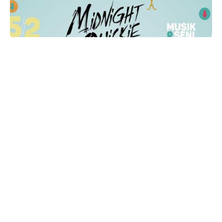
C’est La Fete 2016
bertajuk
La Fete De La Mode
merupakan acara musik dan seni persembahan
Himpunan Mahasiswa Studi Prancis FIB UGM
merupakan acara tahunan Prodi Sastra Prancis.
Diselenggarakan pada
hari
Sabtu,
tanggal
5
November 2016,
jam
15.00 sampai 22.00 WIB,
bertempat
di Lap. Gor Amongrogo Semaki,
Umbulharjo, Kota Yogyakarta Daerah Istimewa
Yogyakarta.
Dalam penyelenggaraannya nanti, C’est la Fête
akan berfokus pada tiga tujuannya yaitu
mengedukasi serta menginspirasi masyarakat luas
maupun para penggiat fashionnya mengenai
budaya tata busana baik di Indonesia maupun
Prancis serta sebagai sarana akulturasi budaya.