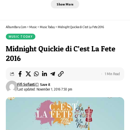
Show More
AlbumBaru.Com
>
Music
>
Music Today
>
Midnight Quickie di C’est La Fete 2016
MUSIC TODAY
Midnight Quickie di C’est La Fete
2016
1 Min Read
Fifi Sofianti
Last updated: November 1, 2016 7:50 pm