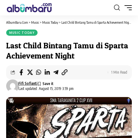
AlbumBaru.Com
>
Music
>
Music Today
>
Last Child Bintang Tamu di Sparta Achievement Night
MUSIC TODAY
Last Child Bintang Tamu di Sparta
Achievement Night
1 Min Read
Fifi Sofianti
Last updated: August 15, 2019 3:59 pm