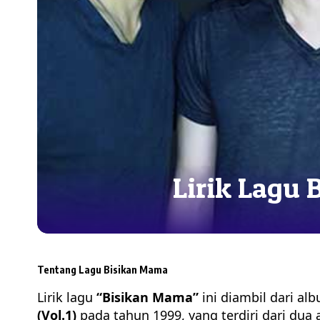
Lirik Lagu
Tentang Lagu Bisikan Mama
Lirik lagu
“Bisikan Mama”
ini diambil dari al
(Vol.1)
pada tahun 1999, yang terdiri dari dua