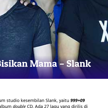
 Bisikan Mama – Slank
bum studio kesembilan Slank, yaitu
999+09
 album
double
CD. Ada 27 lagu yang dirilis di