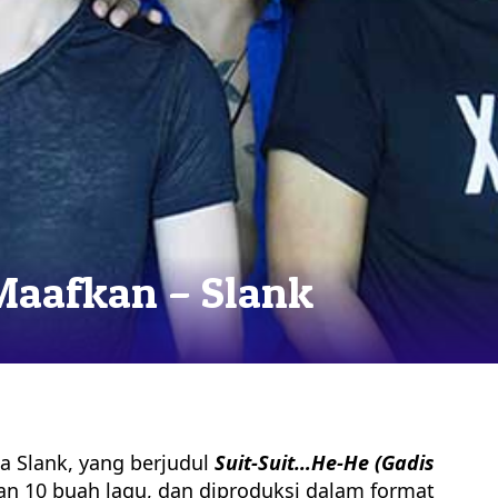
 Maafkan – Slank
a Slank, yang berjudul
Suit-Suit…He-He (Gadis
n 10 buah lagu, dan diproduksi dalam format