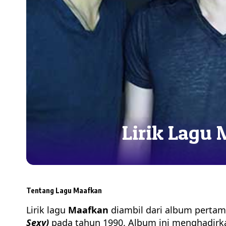
Lirik Lagu
Tentang Lagu Maafkan
Lirik lagu
Maafkan
diambil dari album pertam
Sexy)
pada tahun 1990. Album ini menghadirka