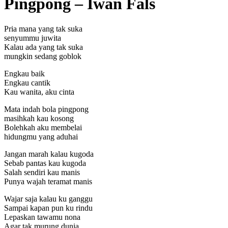
Pingpong – Iwan Fals
Pria mana yang tak suka
senyummu juwita
Kalau ada yang tak suka
mungkin sedang goblok
Engkau baik
Engkau cantik
Kau wanita, aku cinta
Mata indah bola pingpong
masihkah kau kosong
Bolehkah aku membelai
hidungmu yang aduhai
Jangan marah kalau kugoda
Sebab pantas kau kugoda
Salah sendiri kau manis
Punya wajah teramat manis
Wajar saja kalau ku ganggu
Sampai kapan pun ku rindu
Lepaskan tawamu nona
Agar tak murung dunia