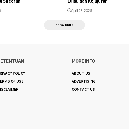
Ed Sheeran
Luka, dan Kejujuran
6
April 22, 2026
Show More
KETENTUAN
MORE INFO
RIVACY POLICY
ABOUT US
ERMS OF USE
ADVERTISING
ISCLAIMER
CONTACT US