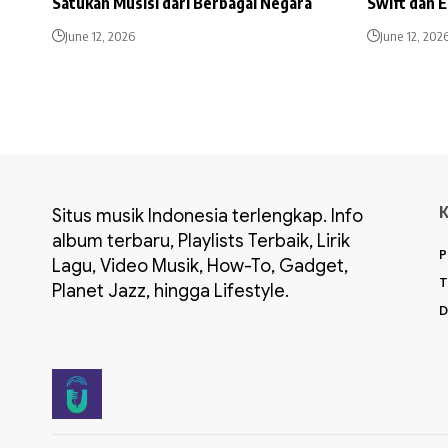
Satukan Musisi dari Berbagai Negara
Swift dan 
June 12, 2026
June 12, 202
Situs musik Indonesia terlengkap. Info
album terbaru, Playlists Terbaik, Lirik
P
Lagu, Video Musik, How-To, Gadget,
T
Planet Jazz, hingga Lifestyle.
D