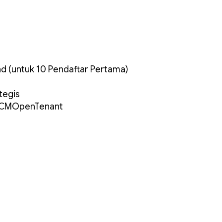
tand (untuk 10 Pendaftar Pertama)
ategis
m/ACMOpenTenant