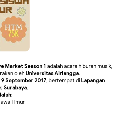
e Market Season 1
adalah acara hiburan musik,
arakan oleh
Universitas Airlangga
.
l
9 September 2017
, bertempat di
Lapangan
r, Surabaya
.
alah:
Jawa TImur