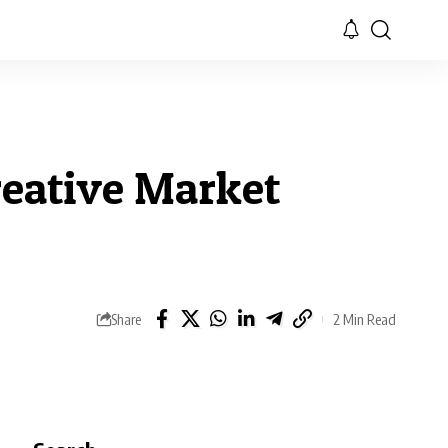
eative Market
Share
2 Min Read