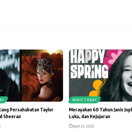
AY
MUSIC TODAY
ntang Persahabatan Taylor
Merayakan 60 Tahun Janis Jopl
Ed Sheeran
Luka, dan Kejujuran
6
April 22, 2026