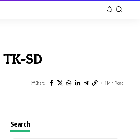
t TK-SD
1 Min Read
Share
Search