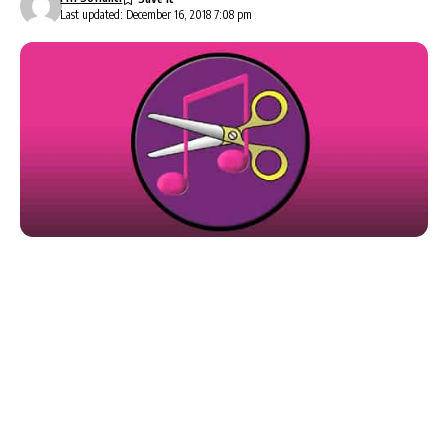
Last updated: December 16, 2018 7:08 pm
Sebenarnya, Aplikasi
Ringdroid
ini sudah lama
diterbitkan, yaitu sekitar tahun 2008. Tapi nggak ada
salahnya kalau kita ulas lagi, untuk membantu kalian
yang belum tahu sehingga mendapatkan kepuasan
membuat nada dering di Androidmu.
Membuat Ringtone Pribadi Dengan Ringdroid ini
sangat sederhana dan tentu saja mudah. Ringdroid
selain membuat nada dering tentu saja bisa untuk