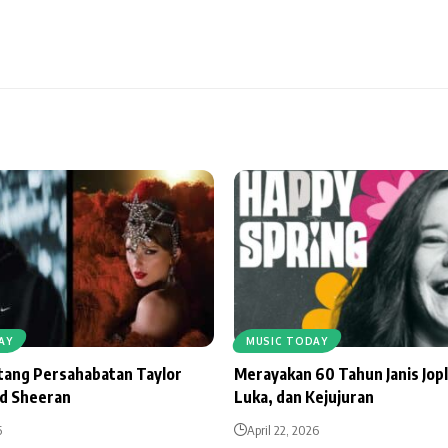
AY
MUSIC TODAY
ntang Persahabatan Taylor
Merayakan 60 Tahun Janis Jopl
Ed Sheeran
Luka, dan Kejujuran
6
April 22, 2026