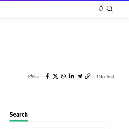
g
Share
1 Min Read
Search