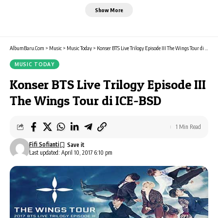
Show More
AlbumBaru.Com
>
Music
>
Music Today
>
Konser BTS Live Trilogy Episode III The Wings Tour di ICE-BSD
MUSIC TODAY
Konser BTS Live Trilogy Episode III
The Wings Tour di ICE-BSD
1 Min Read
Fifi Sofianti
Last updated: April 10, 2017 6:10 pm