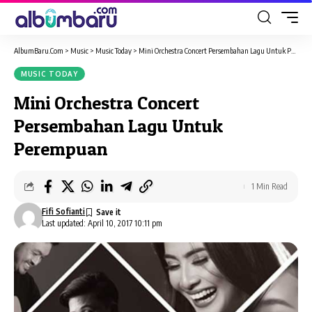
AlbumBaru.Com
>
Music
>
Music Today
>
Mini Orchestra Concert Persembahan Lagu Untuk Perempuan
MUSIC TODAY
Mini Orchestra Concert
Persembahan Lagu Untuk
Perempuan
1 Min Read
Fifi Sofianti
Last updated: April 10, 2017 10:11 pm