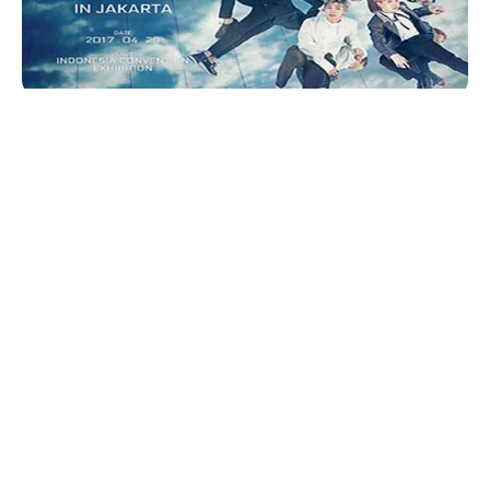
AlbumBaru.Com — BTS
gelar konser
BTS Live
Trilogy Episode III The Wings Tour
di Indonesia
pada hari Sabtu, tanggal
29 April 2017
, bertempat
di
Ice Convention Exhibition BSD-City ( ICE-BSD)
.
Konser ini digelar dalam rangka menghibur para
penggemarnya, di mana Indonesia menjadi salah
satu negara tujuan tur BTS, yang dimulai dari Seoul,
Chili, Brazil, Amerika Serikat, Bangkok, Jakarta,
Manila, Hongkong dan Australia.
BTS atau Bangtan Boys, Boyband dengan 7
anggota yaitu Rap Monster, Jin, Suga, J-Hope,
Jimin, V dan Jungkok yang sudah merilis album
Dark & Wild
(2014) dan
Wings
(2016) ini bakal
segera mengunjungi para A.R.M.Y.