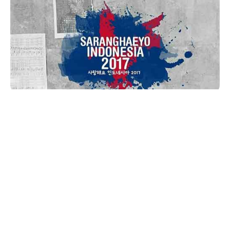
AlbumBaru.Com —
Promotor Mecimapro
mempersembahkan
Saranghaeyo Indonesia 2017
,
yaitu konser musik yang menghadirkan penampilan
menarik grup musik asal Korea.
Grup band dan musisi Korea idolamu yang sudah
kamu tunggu penampilannya antara lain Dean,
iKON, Lee Hi dan Eric Nam.
Konser musik Korea digelar pada hari
Sabtu
,
tanggal
25 November 2017
, bertempat di
Hall 5
Indonesia Convention and Exhibition (ICE) BSD