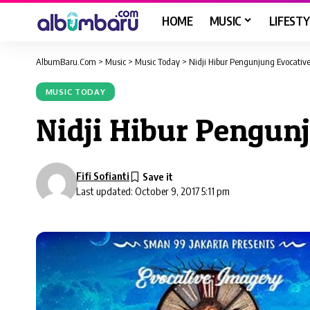
HOME
MUSIC
LIFESTY
AlbumBaru.Com
>
Music
>
Music Today
>
Nidji Hibur Pengunjung Evocativ
MUSIC TODAY
Nidji Hibur Pengun
Fifi Sofianti
Last updated: October 9, 2017 5:11 pm