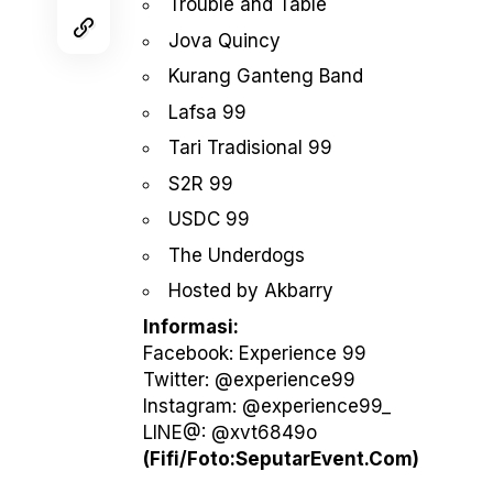
Trouble and Table
Jova Quincy
Kurang Ganteng Band
Lafsa 99
Tari Tradisional 99
S2R 99
USDC 99
The Underdogs
Hosted by Akbarry
Informasi:
Facebook: Experience 99
Twitter: @experience99
Instagram: @experience99_
LINE@: @xvt6849o
(Fifi/Foto:SeputarEvent.Com)