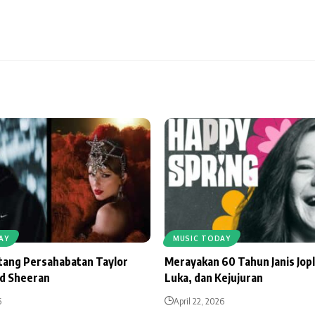
AY
MUSIC TODAY
ntang Persahabatan Taylor
Merayakan 60 Tahun Janis Jopl
Ed Sheeran
Luka, dan Kejujuran
6
April 22, 2026