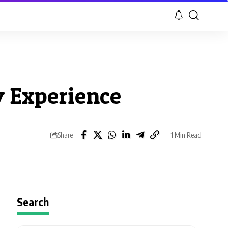
y Experience
1 Min Read
Share
Search