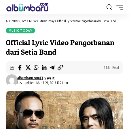
AlbumBaru.Com
>
Music
>
Music Today
>
Official Lyric Video Pengorbanan dari Setia Band
MUSIC TODAY
Official Lyric Video Pengorbanan
dari Setia Band
1 Min Read
albumbaru.com
Last updated: March 21, 2015 12:21 pm