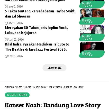
MUSIC
TODAY
June 12, 2026
5 Fakta tentang Persahabatan Taylor Swift
dan Ed Sheeran
MUSIC
TODAY
June 12, 2026
Merayakan 60 Tahun Janis Joplin: Rock,
Luka, dan Kejujuran
MUSIC
TODAY
April 22, 2026
Bilal Indrajaya akan Hadirkan Tribute to
The Beatles di Java Jazz Festival 2026:
MUSIC
TODAY
April 9, 2026
Show More
AlbumBaru.Com
>
Music
>
Music Today
>
Konser Noah: Bandung Love Story
MUSIC TODAY
Konser Noah: Bandung Love Story