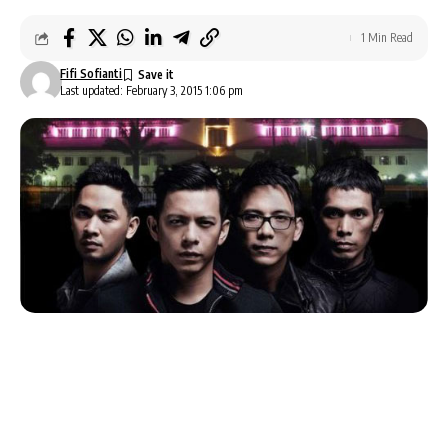
1 Min Read
Fifi Sofianti
Last updated: February 3, 2015 1:06 pm
Kangen dengan penampilan dan lagu-lagu yang
menarik dari NOAH? Ya, kamu harus catat tanggal
Konser Noah: Bandung Love Story
.
Lagu-lagu Noah yang terkenal dengan lirik sederhana
dan puitis, musik yang mudah dan ciri khas vokal