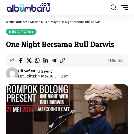
AlbumBaru.Com
>
Music
>
Music Today
>
One Night Bersama Rull Darwis
MUSIC TODAY
One Night Bersama Rull Darwis
1 Min Read
Fifi Sofianti
Last updated: May 24, 2016 11:55 am