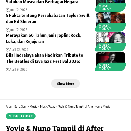
Satukan Musisi dari Berbagai Negara
MUSIC
TODAY
June 12, 2026
5 Fakta tentang Persahabatan Taylor Swift
dan Ed Sheeran
MUSIC
TODAY
June 12, 2026
Merayakan 60 Tahun Janis Joplin: Rock,
Luka, dan Kejujuran
MUSIC
TODAY
April 22, 2026
Bilal Indrajaya akan Hadirkan Tribute to
The Beatles di Java Jazz Festival 2026:
MUSIC
TODAY
April 9, 2026
Show More
AlbumBaru.Com
>
Music
>
Music Today
>
Yovie & Nuno Tampil di After Hours Music
MUSIC TODAY
Yovie & Nuno Tampil di After