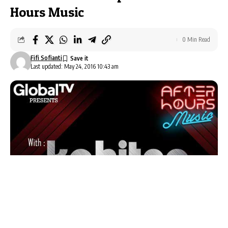
Hours Music
0 Min Read
Fifi Sofianti
Last updated: May 24, 2016 10:43 am
After Hours Music
persembahan
Global TV
akan
menghadirkan penampilan menarik dari Kahitna dan
Yovie & Nuno.