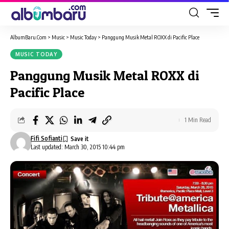
AlbumBaru.Com
>
Music
>
Music Today
>
Panggung Musik Metal ROXX di Pacific Place
MUSIC TODAY
Panggung Musik Metal ROXX di
Pacific Place
1 Min Read
Fifi Sofianti
Last updated: March 30, 2015 10:44 pm