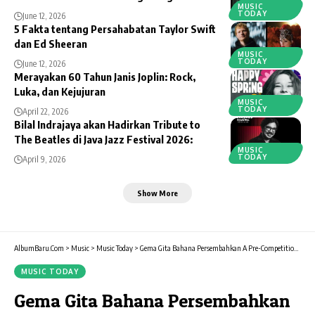
MUSIC
TODAY
June 12, 2026
5 Fakta tentang Persahabatan Taylor Swift
dan Ed Sheeran
MUSIC
TODAY
June 12, 2026
Merayakan 60 Tahun Janis Joplin: Rock,
Luka, dan Kejujuran
MUSIC
TODAY
April 22, 2026
Bilal Indrajaya akan Hadirkan Tribute to
The Beatles di Java Jazz Festival 2026:
MUSIC
TODAY
April 9, 2026
Show More
AlbumBaru.Com
>
Music
>
Music Today
>
Gema Gita Bahana Persembahkan A Pre-Competition Concert
MUSIC TODAY
Gema Gita Bahana Persembahkan