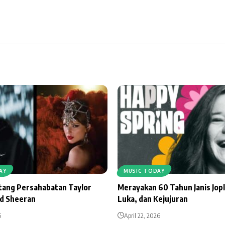
AY
MUSIC TODAY
ntang Persahabatan Taylor
Merayakan 60 Tahun Janis Jopl
Ed Sheeran
Luka, dan Kejujuran
6
April 22, 2026