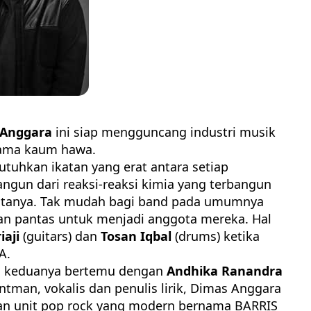
 Anggara
ini siap mengguncang industri musik
tama kaum hawa.
uhkan ikatan yang erat antara setiap
bangun dari reaksi-reaksi kimia yang terbangun
otanya. Tak mudah bagi band pada umumnya
dan pantas untuk menjadi anggota mereka. Hal
iaji
(guitars) dan
Tosan Iqbal
(drums) ketika
A.
h, keduanya bertemu dengan
Andhika Ranandra
ntman, vokalis dan penulis lirik, Dimas Anggara
an unit pop rock yang modern bernama BARRIS