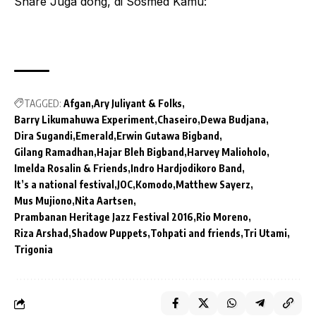
Share Juga dong, di Sosmed Kamu:
TAGGED:
Afgan
Ary Juliyant & Folks
Barry Likumahuwa Experiment
Chaseiro
Dewa Budjana
Dira Sugandi
Emerald
Erwin Gutawa Bigband
Gilang Ramadhan
Hajar Bleh Bigband
Harvey Malioholo
Imelda Rosalin & Friends
Indro Hardjodikoro Band
It’s a national festival
JOC
Komodo
Matthew Sayerz
Mus Mujiono
Nita Aartsen
Prambanan Heritage Jazz Festival 2016
Rio Moreno
Riza Arshad
Shadow Puppets
Tohpati and friends
Tri Utami
Trigonia