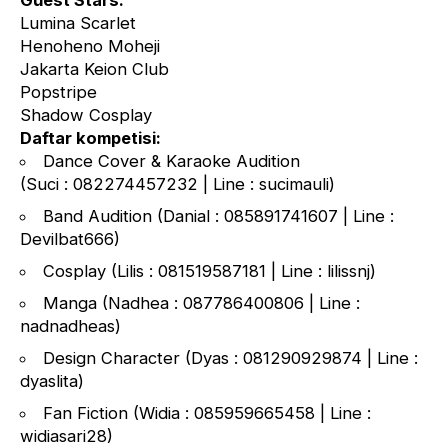
Guest Stars:
Lumina Scarlet
Henoheno Moheji
Jakarta Keion Club
Popstripe
Shadow Cosplay
Daftar kompetisi:
Dance Cover & Karaoke Audition
(Suci : 082274457232 | Line : sucimauli)
Band Audition (Danial : 085891741607‬ | Line :
Devilbat666)
Cosplay (Lilis : 081519587181 | Line : lilissnj)
Manga (Nadhea : 087786400806 | Line :
nadnadheas)
Design Character (Dyas : 081290929874 | Line :
dyaslita)
Fan Fiction (Widia : 085959665458 | Line :
widiasari28)