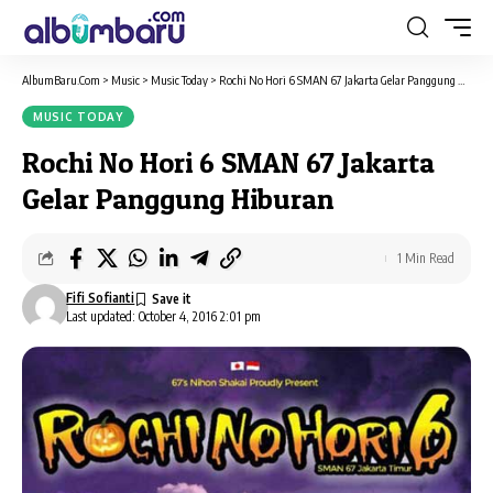
AlbumBaru.Com
>
Music
>
Music Today
>
Rochi No Hori 6 SMAN 67 Jakarta Gelar Panggung Hiburan
MUSIC TODAY
Rochi No Hori 6 SMAN 67 Jakarta
Gelar Panggung Hiburan
1 Min Read
Fifi Sofianti
Last updated: October 4, 2016 2:01 pm