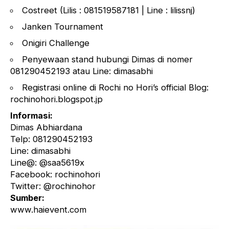
Costreet (Lilis : 081519587181 | Line : lilissnj)
Janken Tournament
Onigiri Challenge
Penyewaan stand hubungi Dimas di nomer
081290452193 atau Line: dimasabhi
Registrasi online di Rochi no Hori’s official Blog:
rochinohori.blogspot.jp
Informasi:
Dimas Abhiardana
Telp: 081290452193
Line: dimasabhi
Line@: @saa5619x
Facebook: rochinohori
Twitter: @rochinohor
Sumber:
www.haievent.com