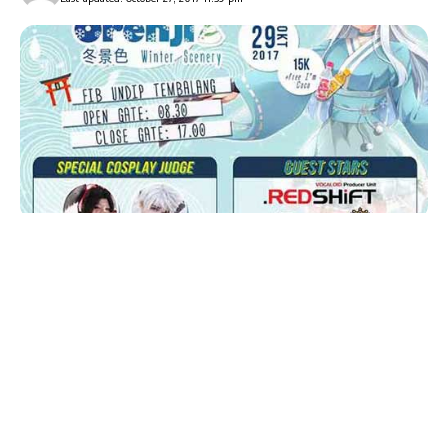
AlbumBaru.Com — ORENJI 2017 Japan’s Culture
Festival
merupakan acara kompetisi yang
diselenggarakan oleh
Fakultas Ilmu Budaya
Universitas Diponegoro
.
Acara digelar pada hari
Minggu
, tanggal
29
Oktober 2017
, Jam : 08.30 – selesai, bertempat di
Fakultas Ilmu Budaya Universitas Diponegoro,
Tembalang – Semarang, Jawa Tengah
, dengan
Juri Cosplay Spesial adalah Aphin dan Yon-Chan.