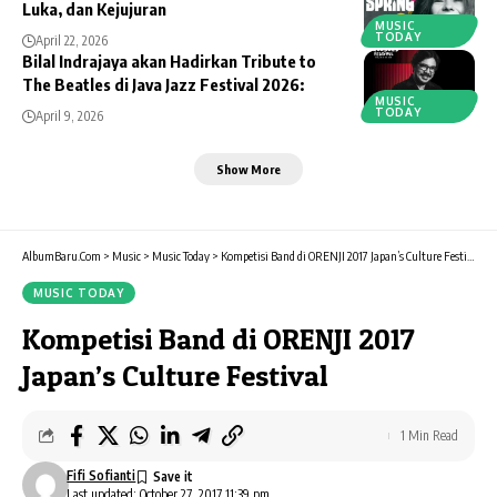
Luka, dan Kejujuran
MUSIC
TODAY
April 22, 2026
Bilal Indrajaya akan Hadirkan Tribute to
The Beatles di Java Jazz Festival 2026:
MUSIC
TODAY
April 9, 2026
Show More
AlbumBaru.Com
>
Music
>
Music Today
>
Kompetisi Band di ORENJI 2017 Japan’s Culture Festival
MUSIC TODAY
Kompetisi Band di ORENJI 2017
Japan’s Culture Festival
1 Min Read
Fifi Sofianti
Last updated: October 27, 2017 11:39 pm