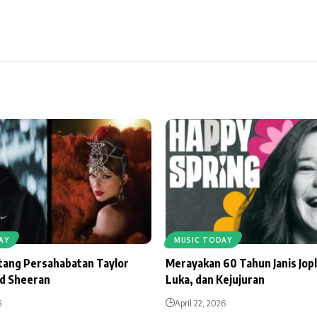
AY
MUSIC TODAY
ntang Persahabatan Taylor
Merayakan 60 Tahun Janis Jopl
Ed Sheeran
Luka, dan Kejujuran
6
April 22, 2026