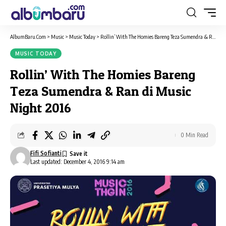
AlbumBaru.Com
>
Music
>
Music Today
>
Rollin’ With The Homies Bareng Teza Sumendra & Ran di Music Night 2016
MUSIC TODAY
Rollin’ With The Homies Bareng
Teza Sumendra & Ran di Music
Night 2016
0 Min Read
Fifi Sofianti
Last updated: December 4, 2016 9:14 am