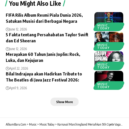
You Might Also Like
FIFA Rilis Album Resmi Piala Dunia 2026,
Satukan Musisi dari Berbagai Negara
MUSIC
TODAY
June 12, 2026
5 Fakta tentang Persahabatan Taylor Swift
dan Ed Sheeran
MUSIC
TODAY
June 12, 2026
Merayakan 60 Tahun Janis Joplin: Rock,
Luka, dan Kejujuran
MUSIC
TODAY
April 22, 2026
Bilal Indrajaya akan Hadirkan Tribute to
The Beatles di Java Jazz Festival 2026:
MUSIC
TODAY
April 9, 2026
Show More
AlbumBaru.Com
>
Music
>
Music Today
>
Karnaval Marchingband Meriahkan 5th Cipete Vaganza 2016