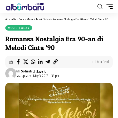
AlbumBaru.Com
>
Music
>
Music Today
>
Romansa Nostalgia Era 90-an di Melodi Cinta ’90
MUSIC TODAY
Romansa Nostalgia Era 90-an di
Melodi Cinta ’90
1 Min Read
Fifi Sofianti
Last updated: May 3, 2017 11:34 pm