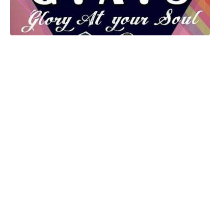
AlbumBaru.Com —
Himpunan Mahasiswa Program
Studi Pendidikan Bahasa Inggris
Universitas PGRI
Adi Buana Surabaya
, English Student Union (ESU)
mempersembahkan
The Biggest and The Last
Agenda of English Fair 2017 : The Cultural Closing
Party “G.A.S (Glory At your Soul)
.
Acara yang akan digelar adalah Musical Drama dan
Traditional Dance, dengan penampilan spesial dari
English Native Speaker from Peace Corps dan Praska
Band.
Awdella (Finalist of Rising Star 2017) dan DJ Gerson
(Club 360 Surabaya) akan jadi bintang tamu pasti
sudah kamu tunggu penampilannya.
Acara digelar pada hari
Sabtu
, tanggal
20 Mei 2017
,
bertempat di
Hasta Brata Hall, University of PGRI