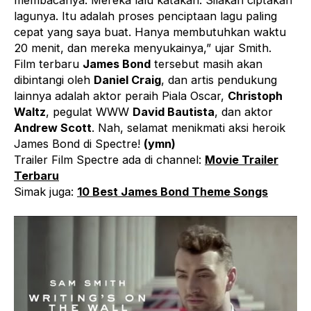
membacanya. Mereka lalu katakan: Silakan ciptakan
lagunya. Itu adalah proses penciptaan lagu paling
cepat yang saya buat. Hanya membutuhkan waktu
20 menit, dan mereka menyukainya,” ujar Smith.
Film terbaru
James Bond
tersebut masih akan
dibintangi oleh
Daniel Craig
, dan artis pendukung
lainnya adalah aktor peraih Piala Oscar,
Christoph
Waltz
, pegulat WWW
David Bautista
, dan aktor
Andrew Scott
. Nah, selamat menikmati aksi heroik
James Bond di Spectre!
(ymn)
Trailer Film Spectre ada di channel:
Movie Trailer
Terbaru
Simak juga:
10 Best James Bond Theme Songs