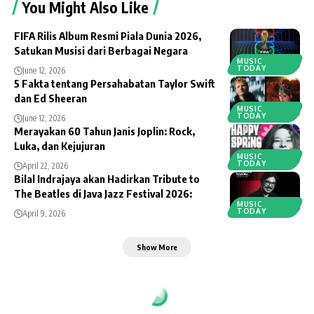
You Might Also Like
FIFA Rilis Album Resmi Piala Dunia 2026,
Satukan Musisi dari Berbagai Negara
MUSIC
TODAY
June 12, 2026
5 Fakta tentang Persahabatan Taylor Swift
dan Ed Sheeran
MUSIC
TODAY
June 12, 2026
Merayakan 60 Tahun Janis Joplin: Rock,
Luka, dan Kejujuran
MUSIC
TODAY
April 22, 2026
Bilal Indrajaya akan Hadirkan Tribute to
The Beatles di Java Jazz Festival 2026:
MUSIC
TODAY
April 9, 2026
Show More
AlbumBaru.Com
>
Music
>
Music Today
>
The Guitar Masters Unite Live In Yogya