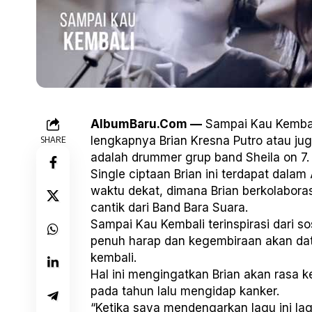
AlbumBaru.Com —
Sampai Kau Kembali
SHARE
lengkapnya Brian Kresna Putro atau juga
adalah drummer grup band Sheila on 7.
Single ciptaan Brian ini terdapat dala
waktu dekat, dimana Brian berkolaborasi
cantik dari Band Bara Suara.
Sampai Kau Kembali terinspirasi dari s
penuh harap dan kegembiraan akan da
kembali.
Hal ini mengingatkan Brian akan rasa 
pada tahun lalu mengidap kanker.
“Ketika saya mendengarkan lagu ini lagi