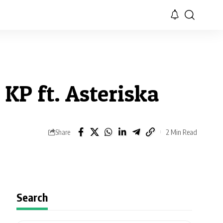
KP ft. Asteriska
2 Min Read
Share
Search