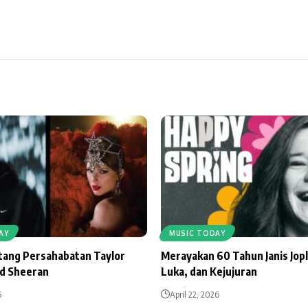
AY
MUSIC TODAY
ntang Persahabatan Taylor
Merayakan 60 Tahun Janis Jopl
Ed Sheeran
Luka, dan Kejujuran
6
April 22, 2026