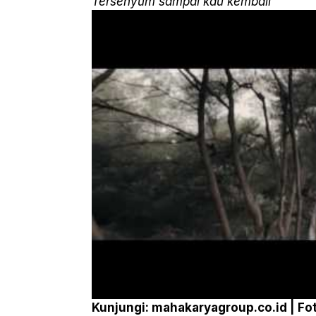
Tersenyum sampai kau kembali
Kunjungi: mahakaryagroup.co.id | F