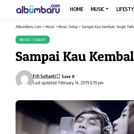
HOME
MUSIC
LIFESTY
AlbumBaru.Com
>
Music
>
Music Today
>
Sampai Kau Kembali, Single Terba
MUSIC TODAY
Sampai Kau Kembali,
Fifi Sofianti
Last updated: February 14, 2019 6:19 pm