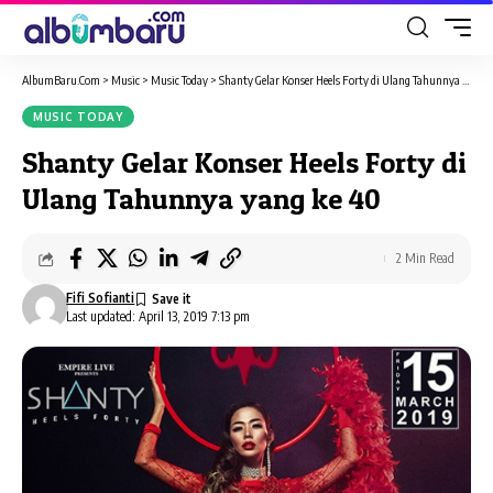
AlbumBaru.Com
>
Music
>
Music Today
>
Shanty Gelar Konser Heels Forty di Ulang Tahunnya yang ke 40
MUSIC TODAY
Shanty Gelar Konser Heels Forty di
Ulang Tahunnya yang ke 40
2 Min Read
Fifi Sofianti
Last updated: April 13, 2019 7:13 pm