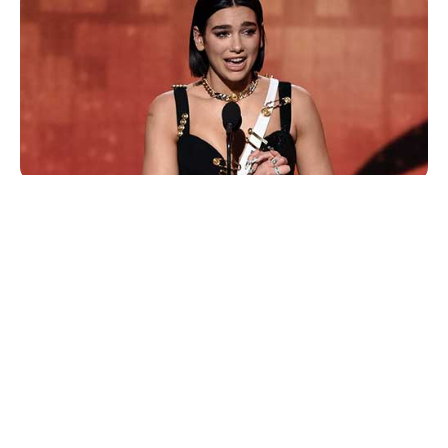
AlbumBaru.Com —
Penyanyi cantik bersuara merdu,
Dua Lipa
, terkejut saat mendengarkan pembawa
acara menyebutkan dirinya sebagai
Best New Artist
2019
, dalam perhelatan Grammy Awards 2019. Inilah
Grammy pertama bagi penyanyi asal Inggris ini.
Sejumlah penyanyi berbakat dinominasikan untuk
kategori ini. Di antaranya
Chloe x Halle, Luke
Combs, Greta Van Fleet, H.E.R., Margo Price,
Bebe
Rexha
dan
Jorja Smith
. Dua Lipa akhirnya menjadi
penyanyi pendatang baru terbaik yang membawa
pulang Grammy Awards 2019 untuk kategori