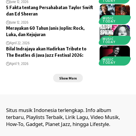
TODAY
June 12, 2026
5 Fakta tentang Persahabatan Taylor Swift
dan Ed Sheeran
MUSIC
TODAY
June 12, 2026
Merayakan 60 Tahun Janis Joplin: Rock,
Luka, dan Kejujuran
MUSIC
TODAY
April 22, 2026
Bilal Indrajaya akan Hadirkan Tribute to
The Beatles di Java Jazz Festival 2026:
MUSIC
TODAY
April 9, 2026
Show More
Situs musik Indonesia terlengkap. Info album
terbaru, Playlists Terbaik, Lirik Lagu, Video Musik,
How-To, Gadget, Planet Jazz, hingga Lifestyle.