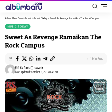
AlbumBaru.Com
>
Music
>
Music Today
>
Sweet As Revenge Ramaikan The Rock Campus
MUSIC TODAY
Sweet As Revenge Ramaikan The
Rock Campus
1 Min Read
Fifi Sofianti
Last updated: October 8, 2015 8:48 am