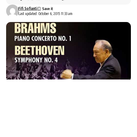
Fifi Sofianti
Last updated: October 6, 2015 11:33 am
Kali ini penggemar musik klasik akan mendapat
sajian konser yang menarik yaitu
Konser Musik
Klasik Jakarta
.
Saksikan Konser Musik Klasik Jakarta yang bertajuk
Brahms Piano Concerto No. 1 & Beethoven
Symphony No. 4 ini dimana konser akan
menampilkan Shu-Wen Chuang (piano) dan Dr.