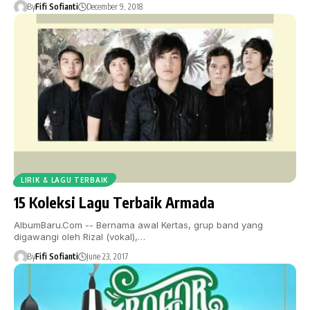
By
Fifi Sofianti
December 9, 2018
LIRIK & LAGU TERBAIK
15 Koleksi Lagu Terbaik Armada
AlbumBaru.Com -- Bernama awal Kertas, grup band yang
digawangi oleh Rizal (vokal),…
By
Fifi Sofianti
June 23, 2017