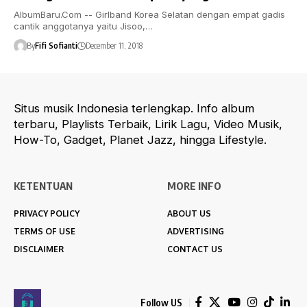
AlbumBaru.Com -- Girlband Korea Selatan dengan empat gadis
cantik anggotanya yaitu Jisoo,…
By
Fifi Sofianti
December 11, 2018
Situs musik Indonesia terlengkap. Info album
terbaru, Playlists Terbaik, Lirik Lagu, Video Musik,
How-To, Gadget, Planet Jazz, hingga Lifestyle.
KETENTUAN
MORE INFO
PRIVACY POLICY
ABOUT US
TERMS OF USE
ADVERTISING
DISCLAIMER
CONTACT US
Follow US