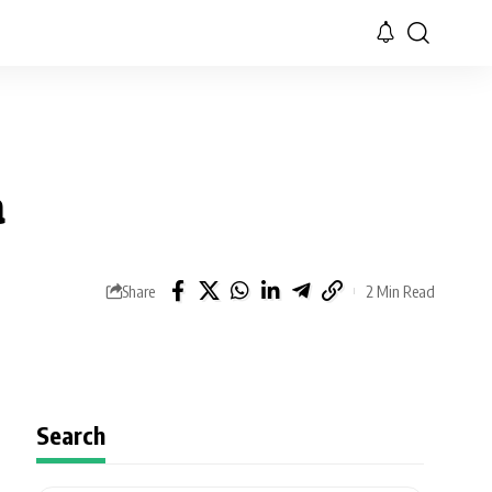
a
Share
2 Min Read
Search