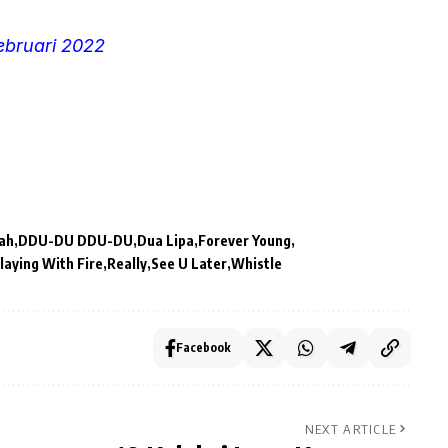
ebruari 2022
ah
DDU-DU DDU-DU
Dua Lipa
Forever Young
laying With Fire
Really
See U Later
Whistle
Facebook
NEXT ARTICLE