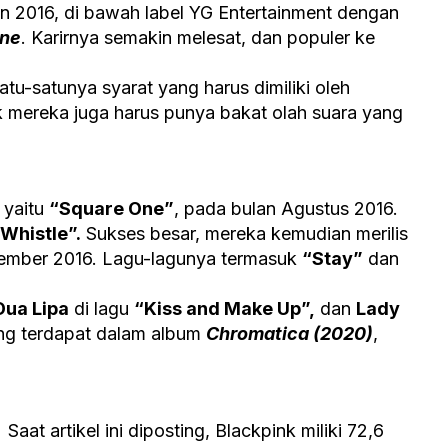
n 2016, di bawah label YG Entertainment dengan
One
. Karirnya semakin melesat, dan populer ke
tu-satunya syarat yang harus dimiliki oleh
tik mereka juga harus punya bakat olah suara yang
 yaitu
“Square One”
, pada bulan Agustus 2016.
Whistle”.
Sukses besar, mereka kemudian merilis
ember 2016. Lagu-lagunya termasuk
“Stay”
dan
Dua Lipa
di lagu
“Kiss and Make Up”,
dan
Lady
g terdapat dalam album
Chromatica (2020)
,
Saat artikel ini diposting, Blackpink miliki 72,6