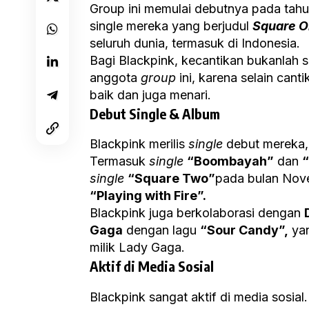
Group ini memulai debutnya pada tahu
single mereka yang berjudul
Square 
seluruh dunia, termasuk di Indonesia.
Bagi Blackpink, kecantikan bukanlah sa
anggota
group
ini, karena selain can
baik dan juga menari.
Debut Single & Album
Blackpink merilis
single
debut mereka,
Termasuk
single
“Boombayah”
dan
“
single
“Square Two”
pada bulan Nov
“Playing with Fire”.
Blackpink juga berkolaborasi dengan
Gaga
dengan lagu
“Sour Candy”,
yan
milik Lady Gaga.
Aktif di Media Sosial
Blackpink sangat aktif di media sosial. 