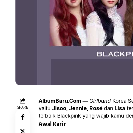
AlbumBaru.Com —
Girlband
Korea Se
SHARE
yaitu
Jisoo, Jennie, Rosé
dan
Lisa
te
terbaik Blackpink yang wajib kamu de
Awal Karir