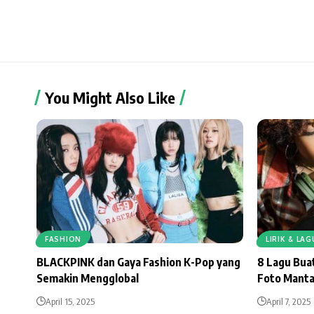
You Might Also Like
FASHION
LIRIK & LA
BLACKPINK dan Gaya Fashion K-Pop yang
8 Lagu Bua
Semakin Mengglobal
Foto Mant
April 15, 2025
April 7, 2025